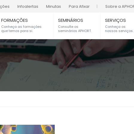
ações
Infoalertas
Minutas
Para Afixar
Sobre a APHO
FORMAÇÕES
SEMINÁRIOS
SERVIÇOS
Conheça as formações
Consulte os
Conheça os
que temos para si.
seminários APHORT.
nossos serviços.