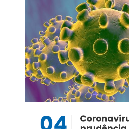
04
Coronavíru
prudência