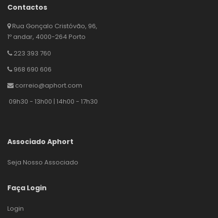
Contactos
Rua Gonçalo Cristóvão, 96,
1º andar, 4000-264 Porto
223 393 760
968 690 606
correio@aphort.com
09h30 - 13h00 | 14h00 - 17h30
Associado Aphort
Seja Nosso Associado
Faça Login
Login