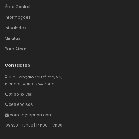
Área Central
Informações
Infoalertas
Minutas
Para Afixar
Contactos
Rua Gonçalo Cristóvão, 96,
1º andar, 4000-264 Porto
223 393 760
968 690 606
correio@aphort.com
09h30 - 13h00 | 14h00 - 17h30