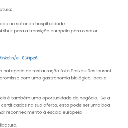
atura:
o
ade no setor da hospitalidade
tribuir para a transição europeia para o setor
//lnkd.in/e_8SNpz6
 categoria de restauração foi o Peskesi Restaurant,
ompromisso com uma gastronomia biológica, local e
áveis é também uma oportunidade de negócio. Se a
 certificados na sua oferta, esta pode ser uma boa
nhar reconhecimento à escala europeia.
idatura.