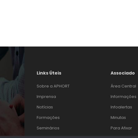
Links Úteis
Associado
Sobre a APHORT
Área Central
Imprensa
Informações
Notícias
Infoalertas
Formações
Minutas
Seminários
Para Afixar