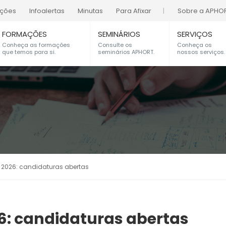
ações
Infoalertas
Minutas
Para Afixar
Sobre a APHO
FORMAÇÕES
SEMINÁRIOS
SERVIÇOS
Conheça as formações
Consulte os
Conheça os
que temos para si.
seminários APHORT.
nossos serviços.
 2026: candidaturas abertas
6: candidaturas abertas