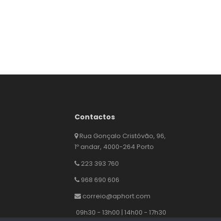
Contactos
Rua Gonçalo Cristóvão, 96,
1º andar, 4000-264 Porto
223 393 760
968 690 606
correio@aphort.com
09h30 - 13h00 | 14h00 - 17h30