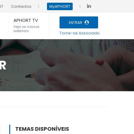
RT
Contactos
MyAPHORT
APHORT TV
ENTRAR
Veja os nossos
webinars.
Torne-se Associado
R
TEMAS DISPONÍVEIS