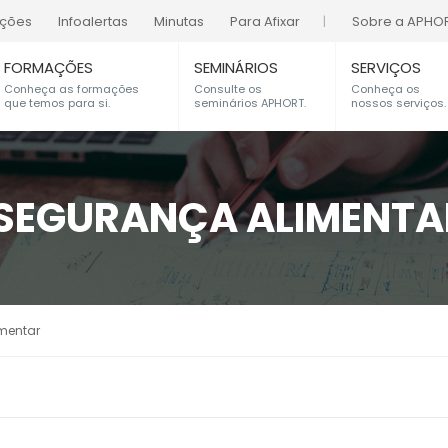
ações
Infoalertas
Minutas
Para Afixar
Sobre a APHO
FORMAÇÕES
SEMINÁRIOS
SERVIÇOS
Conheça as formações
Consulte os
Conheça os
que temos para si.
seminários APHORT.
nossos serviços.
 SEGURANÇA ALIMENTA
mentar