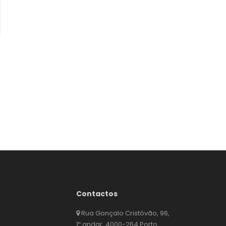
Contactos
Rua Gonçalo Cristóvão, 96,
1º andar, 4000-264 Porto